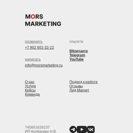
позвонить
соцсети
+7 902 602-32-22
ВКонтакте
Telegram
написать
YouTube
info@morsmarketing.ru
О нас
Подход к работе
Отзывы
Услуги
Кейсы
Лид-Магнит
Команда
745601626237
ИП Колбаскин Н.В.